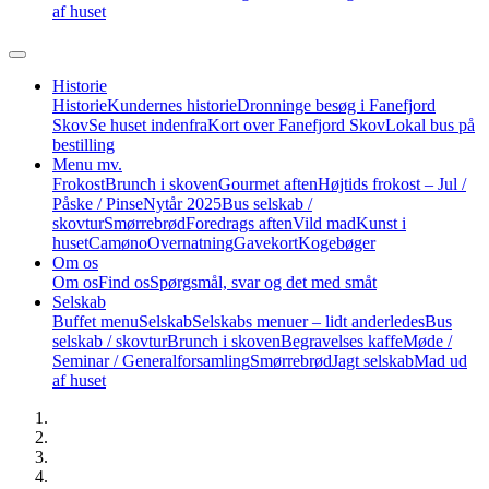
af huset
Historie
Historie
Kundernes historie
Dronninge besøg i Fanefjord
Skov
Se huset indenfra
Kort over Fanefjord Skov
Lokal bus på
bestilling
Menu mv.
Frokost
Brunch i skoven
Gourmet aften
Højtids frokost – Jul /
Påske / Pinse
Nytår 2025
Bus selskab /
skovtur
Smørrebrød
Foredrags aften
Vild mad
Kunst i
huset
Camøno
Overnatning
Gavekort
Kogebøger
Om os
Om os
Find os
Spørgsmål, svar og det med småt
Selskab
Buffet menu
Selskab
Selskabs menuer – lidt anderledes
Bus
selskab / skovtur
Brunch i skoven
Begravelses kaffe
Møde /
Seminar / Generalforsamling
Smørrebrød
Jagt selskab
Mad ud
af huset