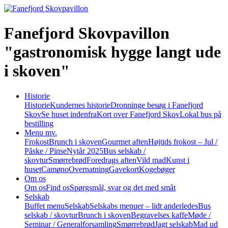
Fanefjord Skovpavillon
"gastronomisk hygge langt ude
i skoven"
Historie
Historie
Kundernes historie
Dronninge besøg i Fanefjord
Skov
Se huset indenfra
Kort over Fanefjord Skov
Lokal bus på
bestilling
Menu mv.
Frokost
Brunch i skoven
Gourmet aften
Højtids frokost – Jul /
Påske / Pinse
Nytår 2025
Bus selskab /
skovtur
Smørrebrød
Foredrags aften
Vild mad
Kunst i
huset
Camøno
Overnatning
Gavekort
Kogebøger
Om os
Om os
Find os
Spørgsmål, svar og det med småt
Selskab
Buffet menu
Selskab
Selskabs menuer – lidt anderledes
Bus
selskab / skovtur
Brunch i skoven
Begravelses kaffe
Møde /
Seminar / Generalforsamling
Smørrebrød
Jagt selskab
Mad ud