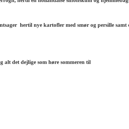
derrogn, hertil en hollandaise siffonskum og
hjemmebagt
ntsager hertil nye kartofler med smør og persille samt
 alt det dejlige som høre sommeren til