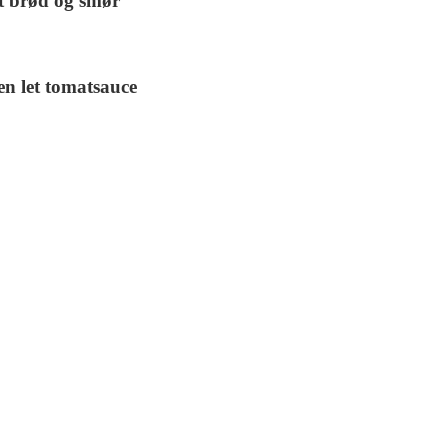
 brød og smør
 en let tomatsauce