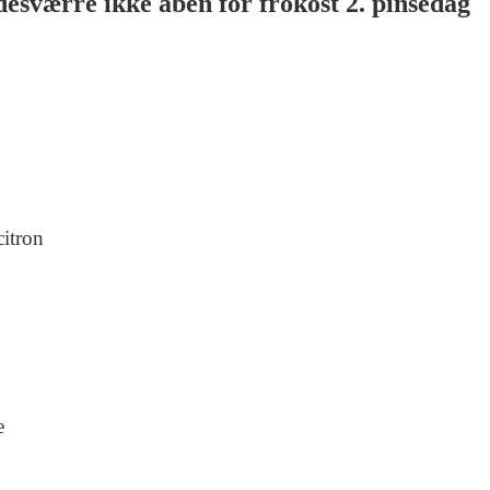
 desværre ikke åben for frokost 2. pinsedag
citron
e