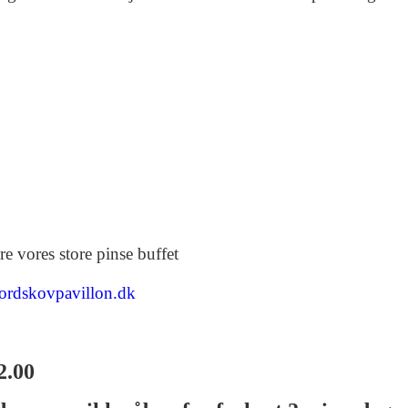
US SELSKAB / SKOVTUR
BRUNCH I SKOVEN
BEGRAVELSES KAFFE
M
US SELSKAB / SKOVTUR
BRUNCH I SKOVEN
BEGRAVELSES KAFFE
M
re vores store pinse buffet
ordskovpavillon.dk
12.00