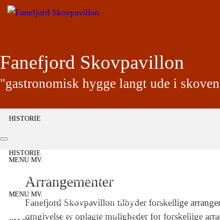
Fanefjord Skovpavillon
"gastronomisk hygge langt ude i skoven
HISTORIE
HISTORIE
KUNDERNES HISTORIE
DRONNINGE BESØG I FANEFJORD
HISTORIE
MENU MV.
HISTORIE
KUNDERNES HISTORIE
DRONNINGE BESØG I FANEFJORD
Arrangementer
FROKOST
BRUNCH I SKOVEN
GOURMET AFTEN
HØJTIDS FROKOST – 
MENU MV.
HUSET
CAMØNO
Fanefjord Skovpavillon tilbyder forskellige arrangem
OVERNATNING
GAVEKORT
KOGEBØGER
FROKOST
omgivelse er oplagte muligheder for forskellige arra
BRUNCH I SKOVEN
GOURMET AFTEN
HØJTIDS FROKOST – 