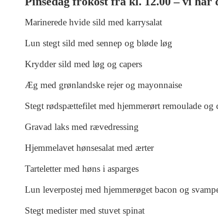
Pinsedag frokost fra kl. 12.00 – vi har
Marinerede hvide sild med karrysalat
Lun stegt sild med sennep og bløde løg
Krydder sild med løg og capers
Æg med grønlandske rejer og mayonnaise
Stegt rødspættefilet med hjemmerørt remoulade og 
Gravad laks med rævedressing
Hjemmelavet hønsesalat med ærter
Tarteletter med høns i asparges
Lun leverpostej med hjemmerøget bacon og svamp
Stegt medister med stuvet spinat