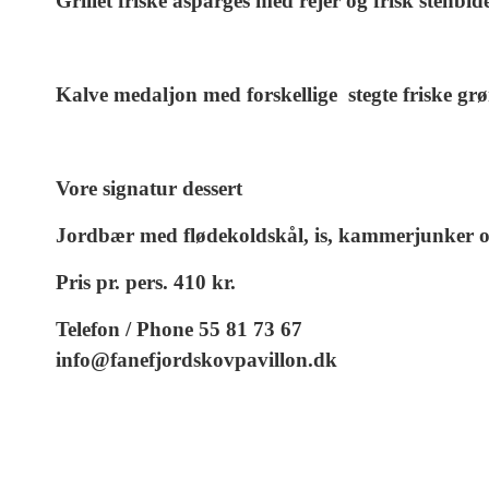
Grillet friske asparges med rejer og frisk stenbi
Kalve medaljon med forskellige stegte friske grø
Vore signatur dessert
Jordbær med flødekoldskål, is, kammerjunker og
Pris pr. pers. 410 kr.
Telefon / Phone 55 81 73 67
info@fanefjordskovpavillon.dk