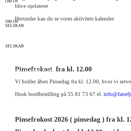
OM OS
blive opdateret
HUSET
CAMØNO
OVERNATNING
GAVEKORT
KOGEBØGER
OM OS
FIND OS
SPØRGSMÅL, SVAR OG DET MED SMÅT
Herunder kan du se vores aktivitets kalender
OM OS
SELSKAB
OM OS
FIND OS
SPØRGSMÅL, SVAR OG DET MED SMÅT
BUFFET MENU
SELSKAB
SELSKABS MENUER – LIDT ANDERLEDES
B
SELSKAB
SELSKAB
MAD UD AF HUSET
BUFFET MENU
SELSKAB
SELSKABS MENUER – LIDT ANDERLEDES
B
Pinsefrokost fra kl. 12.00
SELSKAB
MAD UD AF HUSET
Vi holder åben Pinsedag fra kl. 12.00, hvor vi serve
Husk bordbestilling på 55 81 73 67 el.
info@fanefj
Pinsefrokost 2026 ( pinsedag ) fra kl. 