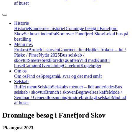
af huset
Historie
Historie
Kundernes historie
Dronninge besøg i Fanefjord
Skov
Se huset indenfra
Kort over Fanefjord Skov
Lokal bus på
bestilling
Menu mv.
Frokost
Brunch i skoven
Gourmet aften
Højtids frokost – Jul /
Påske / Pinse
Nytår 2025
Bus selskab /
skovtur
Smørrebrød
Foredrags aften
Vild mad
Kunst i
huset
Camøno
Overnatning
Gavekort
Kogebøger
Om os
Om os
Find os
Spørgsmål, svar og det med småt
Selskab
Buffet menu
Selskab
Selskabs menuer – lidt anderledes
Bus
selskab / skovtur
Brunch i skoven
Begravelses kaffe
Møde /
Seminar / Generalforsamling
Smørrebrød
Jagt selskab
Mad ud
af huset
Dronninge besøg i Fanefjord Skov
29. august 2023