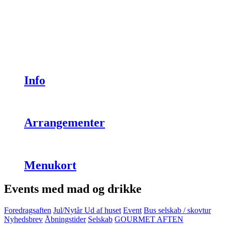
Info
Arrangementer
Menukort
Events med mad og drikke
Foredragsaften
Jul/Nytår
Ud af huset
Event
Bus selskab / skovtur
Nyhedsbrev
Åbningstider
Selskab
GOURMET AFTEN