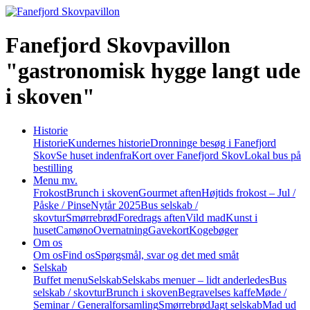
Fanefjord Skovpavillon
"gastronomisk hygge langt ude
i skoven"
Historie
Historie
Kundernes historie
Dronninge besøg i Fanefjord
Skov
Se huset indenfra
Kort over Fanefjord Skov
Lokal bus på
bestilling
Menu mv.
Frokost
Brunch i skoven
Gourmet aften
Højtids frokost – Jul /
Påske / Pinse
Nytår 2025
Bus selskab /
skovtur
Smørrebrød
Foredrags aften
Vild mad
Kunst i
huset
Camøno
Overnatning
Gavekort
Kogebøger
Om os
Om os
Find os
Spørgsmål, svar og det med småt
Selskab
Buffet menu
Selskab
Selskabs menuer – lidt anderledes
Bus
selskab / skovtur
Brunch i skoven
Begravelses kaffe
Møde /
Seminar / Generalforsamling
Smørrebrød
Jagt selskab
Mad ud